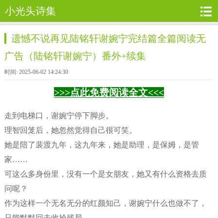
小光头诗集
遗憾不说再见陆铭轩谢婉宁完结篇全篇阅读无
广告（陆铭轩谢婉宁）番外+续集
时间: 2025-06-02 14:24:30
>>>点此免费阅读全文<<<
走到电梯口，谢婉宁停下脚步。
理智回笼后，她忽然觉得自己很可笑。
她是陪了裴渡九年，这九年来，她是助理，是保姆，是管
家……
可这么多身份里，没有一个是女朋友，她又有什么资格去质
问呢？
作为这样一个无名无分的红颜知己，谢婉宁什么也做不了，
只能默默回去收拾残局。