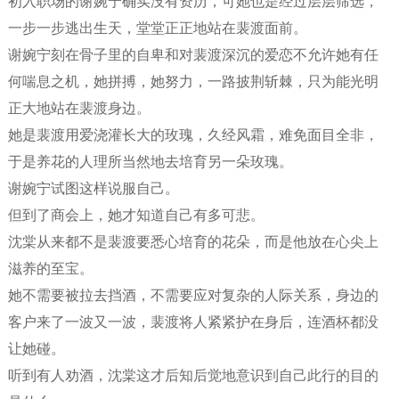
初入职场的谢婉宁确实没有资历，可她也是经过层层筛选，
一步一步逃出生天，堂堂正正地站在裴渡面前。
谢婉宁刻在骨子里的自卑和对裴渡深沉的爱恋不允许她有任
何喘息之机，她拼搏，她努力，一路披荆斩棘，只为能光明
正大地站在裴渡身边。
她是裴渡用爱浇灌长大的玫瑰，久经风霜，难免面目全非，
于是养花的人理所当然地去培育另一朵玫瑰。
谢婉宁试图这样说服自己。
但到了商会上，她才知道自己有多可悲。
沈棠从来都不是裴渡要悉心培育的花朵，而是他放在心尖上
滋养的至宝。
她不需要被拉去挡酒，不需要应对复杂的人际关系，身边的
客户来了一波又一波，裴渡将人紧紧护在身后，连酒杯都没
让她碰。
听到有人劝酒，沈棠这才后知后觉地意识到自己此行的目的