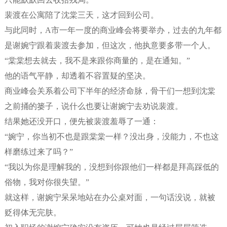
裴渡在公寓陪了沈棠三天，这才回到公司。
与此同时，A市一年一度的商业峰会将要举办，过去的九年都
是谢婉宁跟着裴渡去参加，但这次，他执意要多带一个人。
“棠棠想去就去，我不是来跟你商量的，是在通知。”
他的语气平静，却透着不容置疑的坚决。
商业峰会关系着公司下半年的经济命脉，骨干们一想到沈棠
之前捅的篓子，说什么也要让谢婉宁去劝说裴渡。
结果她还没开口，便先被裴渡羞辱了一通：
“婉宁，你当初不也是跟棠棠一样？没出身，没能力，不也这
样磨练过来了吗？”
“我以为你是理解我的，没想到你跟他们一样都是拜高踩低的
俗物，我对你很失望。”
就这样，谢婉宁呆呆地站在办公桌对面，一句话没说，就被
贬得体无完肤。