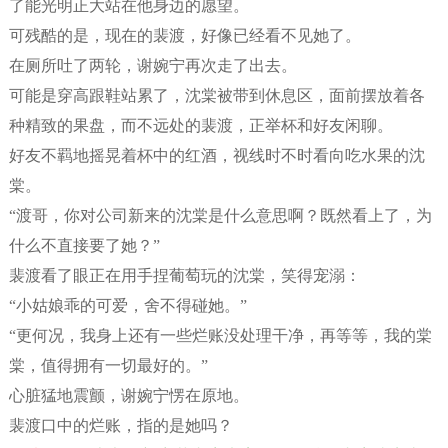
了能光明正大站在他身边的愿望。
可残酷的是，现在的裴渡，好像已经看不见她了。
在厕所吐了两轮，谢婉宁再次走了出去。
可能是穿高跟鞋站累了，沈棠被带到休息区，面前摆放着各
种精致的果盘，而不远处的裴渡，正举杯和好友闲聊。
好友不羁地摇晃着杯中的红酒，视线时不时看向吃水果的沈
棠。
“渡哥，你对公司新来的沈棠是什么意思啊？既然看上了，为
什么不直接要了她？”
裴渡看了眼正在用手捏葡萄玩的沈棠，笑得宠溺：
“小姑娘乖的可爱，舍不得碰她。”
“更何况，我身上还有一些烂账没处理干净，再等等，我的棠
棠，值得拥有一切最好的。”
心脏猛地震颤，谢婉宁愣在原地。
裴渡口中的烂账，指的是她吗？