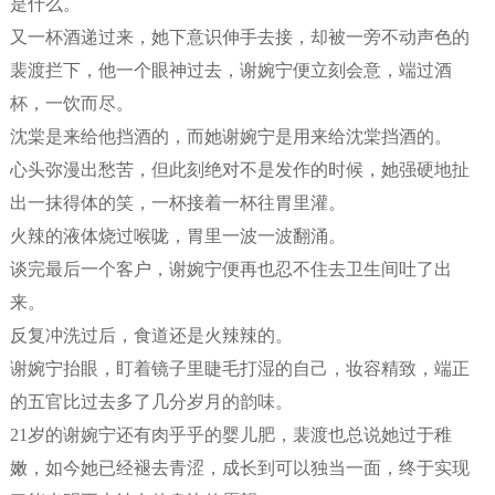
是什么。
又一杯酒递过来，她下意识伸手去接，却被一旁不动声色的
裴渡拦下，他一个眼神过去，谢婉宁便立刻会意，端过酒
杯，一饮而尽。
沈棠是来给他挡酒的，而她谢婉宁是用来给沈棠挡酒的。
心头弥漫出愁苦，但此刻绝对不是发作的时候，她强硬地扯
出一抹得体的笑，一杯接着一杯往胃里灌。
火辣的液体烧过喉咙，胃里一波一波翻涌。
谈完最后一个客户，谢婉宁便再也忍不住去卫生间吐了出
来。
反复冲洗过后，食道还是火辣辣的。
谢婉宁抬眼，盯着镜子里睫毛打湿的自己，妆容精致，端正
的五官比过去多了几分岁月的韵味。
21岁的谢婉宁还有肉乎乎的婴儿肥，裴渡也总说她过于稚
嫩，如今她已经褪去青涩，成长到可以独当一面，终于实现