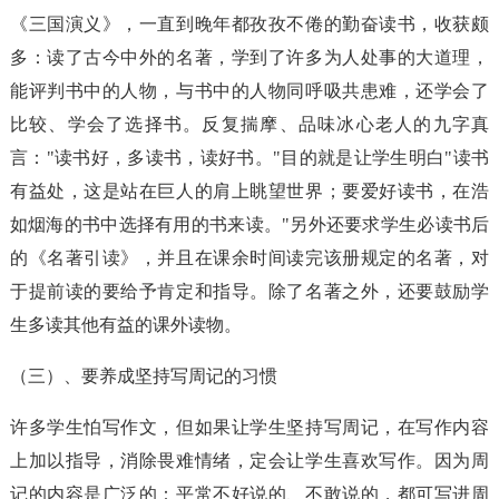
《三国演义》，一直到晚年都孜孜不倦的勤奋读书，收获颇
多：读了古今中外的名著，学到了许多为人处事的大道理，
能评判书中的人物，与书中的人物同呼吸共患难，还学会了
比较、学会了选择书。反复揣摩、品味冰心老人的九字真
言："读书好，多读书，读好书。"目的就是让学生明白"读书
有益处，这是站在巨人的肩上眺望世界；要爱好读书，在浩
如烟海的书中选择有用的书来读。"另外还要求学生必读书后
的《名著引读》，并且在课余时间读完该册规定的名著，对
于提前读的要给予肯定和指导。除了名著之外，还要鼓励学
生多读其他有益的课外读物。
（三）、要养成坚持写周记的习惯
许多学生怕写作文，但如果让学生坚持写周记，在写作内容
上加以指导，消除畏难情绪，定会让学生喜欢写作。因为周
记的内容是广泛的：平常不好说的、不敢说的，都可写进周