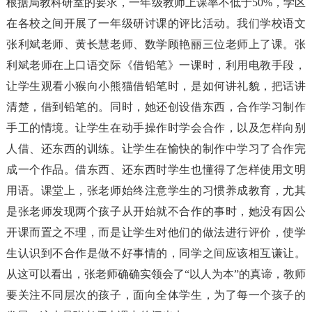
根据局教科研室的要求，一年级教师上课率不低于50%，学区
在各校之间开展了一年级研讨课的评比活动。我们学校语文
张利斌老师、黄长慧老师、数学顾艳丽三位老师上了课。张
利斌老师在上口语交际《借铅笔》一课时，利用电教手段，
让学生观看小猴向小熊猫借铅笔时，是如何讲礼貌，把话讲
清楚，借到铅笔的。同时，她还创设借东西，合作学习制作
手工的情境。让学生在动手操作时学会合作，以及怎样向别
人借、还东西的训练。让学生在愉快的制作中学习了合作完
成一个作品。借东西、还东西时学生也懂得了怎样使用文明
用语。课堂上，张老师始终注意学生的习惯养成教育，尤其
是张老师发现两个孩子从开始就不合作的事时，她没有因公
开课而置之不理，而是让学生对他们的做法进行评价，使学
生认识到不合作是做不好事情的，同学之间应该相互谦让。
从这可以看出，张老师确确实领会了“以人为本”的真谛，教师
要关注不同层次的孩子，面向全体学生，为了每一个孩子的