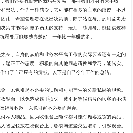
，我们还要有勤劳的栽培与耕耘，那样我们才会有大丰收
受和想法，作为一种感受，它可能有很多的主观的痕迹，不过
，因此，希望管理者在做出决策前，除了站在餐厅的利益考虑
的决策才能得到更多员工的支持。最后，感谢餐厅能提供这样
祝愿餐厅能够越办越好，一年比一年赚的多。
是太长，自身的素质和业务水平离工作的实际要求还有一定的
习，端正工作态度，积极的向其他同志请教和学习，能踏实、
作出了自己应有的贡献。以下是自己今年工作的总结。
现金，以免引起不必要的误解和可能产生的公款私挪的现象。
离收银台，以免造成钱币损失，或引起等候结算的顾客的不满
友结算收款，以免引起不必要的误会。
任何私人物品。因为收银台上随时都可能有顾客退货的菜品，
私人物品也放在收银台上，容易与这些菜品混淆，引起误会。