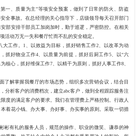
安全第一、质量为主”等项安全预案，做到了日常的防火、防盗
外安全事故。在总经理的关心指导下，店级领导每天召开部门
保安部安排干部员工加岗加时，勤于巡逻，严密防控。在相关
项活动万无一失和餐厅忙而不乱的安全稳定。
抓八大工作。1、以效益为目标，抓好销售工作2、以改革为动
，抓好物业工作4、以质量为前提，抓好后厨工作5、以“六
耗为核心，抓好维保工作7、以精干为原则，抓好人事工作8、
为全面了解掌握我餐厅的市场态势，组织多次营销会议，结合目
，分析客户的消费档次，建立abc客户，做到全程跟踪服务注
大限度的满足客户的要求。我们在管理费上严格控制。行政人
，本着花小钱、办大事、办好事、办实事的原则。采取一切措
是彬彬有礼的服务人员，规范的操作、职业的微笑、谦恭的神