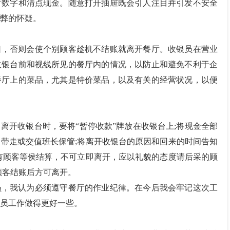
看数字和清点现金。随意打开抽屉既会引人注目并引发不安全
弊的怀疑。
口，否则会使个别顾客趁机不结账就离开餐厅。收银员在营业
收银台前和视线所见的餐厅内的情况，以防止和避免不利于企
餐厅上的菜品，尤其是特价菜品，以及有关的经营状况，以便
离开收银台时，要将“暂停收款”牌放在收银台上;将现金全部
带走或交值班长保管;将离开收银台的原因和回来的时间告知
有顾客等侯结算，不可立即离开，应以礼貌的态度请后采的顾
顾客结账后方可离开。
员，我认为必须遵守餐厅的作业纪律。在今后我会牢记这次工
员工作做得更好一些。