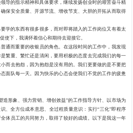
上级领导的指示精神和具体要求，继续发扬创业时的艰苦奋斗精
、确保安全质量、开源节流、增收节支、大胆的开拓从而取得
己要学的东西有很多很多，而对即将踏入的工作岗位又有着太
促使下，我满怀着信心和期待去迎接它。
名普通而重要的收银员的角色。在这段时间的工作中，我发现
作是繁重、繁忙还是清闲，要用积极的态度去完成我们的每一
大小而去抱怨，因为抱怨是没有用的。我们更要做的是不要把
心态面队每一天。因为快乐的心态会使我们不觉的工作的疲惫
塑造形象、强力营销、增创效益”的工作指导方针、以市场为
意识、全方位成本意思、全过程质量意识：实行“三化”即程序
厅全体员工的共同努力，取得了较好的成绩。以下是我这一年