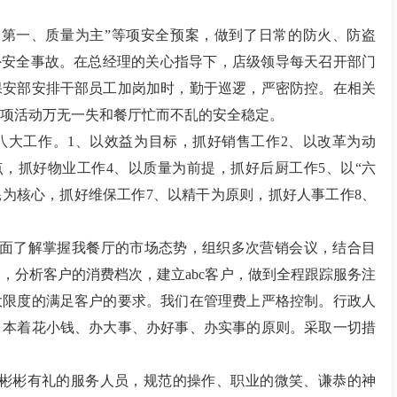
安全第一、质量为主”等项安全预案，做到了日常的防火、防盗
外安全事故。在总经理的关心指导下，店级领导每天召开部门
保安部安排干部员工加岗加时，勤于巡逻，严密防控。在相关
项活动万无一失和餐厅忙而不乱的安全稳定。
抓八大工作。1、以效益为目标，抓好销售工作2、以改革为动
点，抓好物业工作4、以质量为前提，抓好后厨工作5、以“六
耗为核心，抓好维保工作7、以精干为原则，抓好人事工作8、
为全面了解掌握我餐厅的市场态势，组织多次营销会议，结合目
，分析客户的消费档次，建立abc客户，做到全程跟踪服务注
大限度的满足客户的要求。我们在管理费上严格控制。行政人
，本着花小钱、办大事、办好事、办实事的原则。采取一切措
是彬彬有礼的服务人员，规范的操作、职业的微笑、谦恭的神