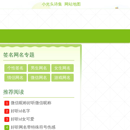
小光头诗集
网站地图
签名网名专题
个性签名
男生网名
女生网名
情侣网名
微信网名
游戏网名
推荐阅读
微信昵称好听微信昵称
1
好听id名字
2
好听id女可爱
3
好听网名带特殊符号伤感
4