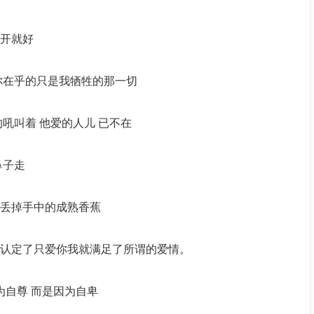
开就好
你在乎的只是我牺牲的那一切
吼叫着 他爱的人儿 已不在
鼻子走
丢掉手中的成熟香蕉
认定了只爱你我就满足了所谓的爱情。
为自尊 而是因为自卑