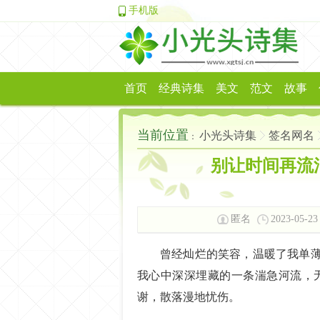
手机版
首页
经典诗集
美文
范文
故事
当前位置
小光头诗集
签名网名
：
别让时间再流
匿名
2023-05-23
曾经灿烂的笑容，温暖了我单
我心中深深埋藏的一条湍急河流，
谢，散落漫地忧伤。