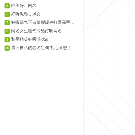
唯美好听网名
5
好听昵称古风女
6
好听霸气王者荣耀昵称打野高手名字
7
网名女生霸气冷酷好听网名
8
和平精英好听游戏id
9
虐哭自己的签名短句 扎心又想哭的签名
10