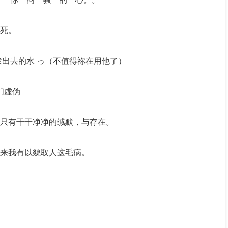
死。
泼出去的水 っ（不值得祢在用他了）
们虚伪
只有干干净净的缄默，与存在。
来我有以貌取人这毛病。