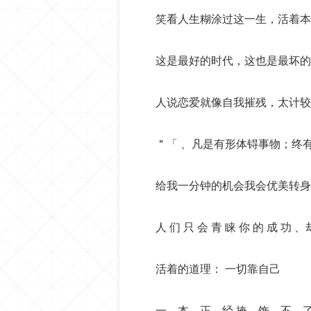
笑看人生糊涂过这一生，活着本
这是最好的时代，这也是最坏的
人说恋爱就像自我摧残，太计较
＂「 、凡是有形体锝事物；终
给我一分钟的机会我会优美转身
人 们 只 会 青 睐 你 的 成 功 、
活着的道理： 一切靠自己
一 本 正 经,掩 饰 不 