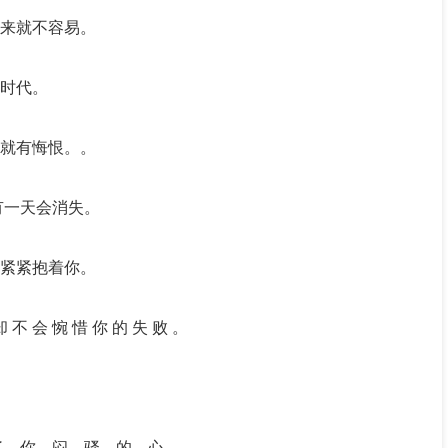
来就不容易。
时代。
就有悔恨。。
有一天会消失。
紧紧抱着你。
却 不 会 惋 惜 你 的 失 败 。
了 你 闷 骚 的 心。。