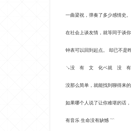
一曲梁祝，弹奏了多少感情史。
在社会上谈友情，就等同于谈你
钟表可以回到起点。 却已不是
↘没 有 文 化ベ就 没 有
没那么简单，就能找到聊得来的
如果哪个人说了让你难堪的话，
有音乐 生命没有缺憾 ﹌