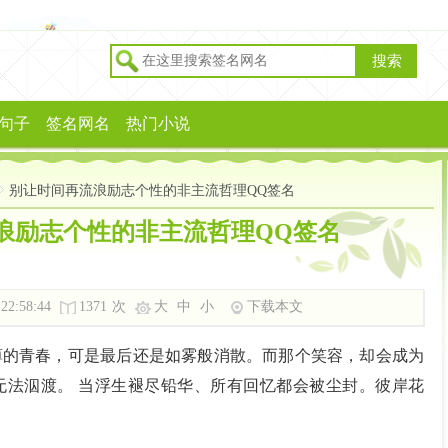
搜索
句子
签名网名
热门小说
别让时间再流浪励志个性的非主流哲理QQ签名
浪励志个性的非主流哲理QQ签名
 22:58:44
1371
次
大
中
小
下载本文
薄的青春，可是最后还是如雾般消散。而那个笑容，却会成为
无法泅渡。 当浮生褪尽铅华、所有回忆都会被尘封。彼岸花