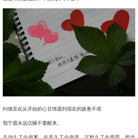
纠缠至此从开始的心甘情愿到现在的疲惫不堪
我宁愿永远沉睡不要醒来。
主动久了会很累，在乎久了会崩溃，沉默久了会受罪，想念