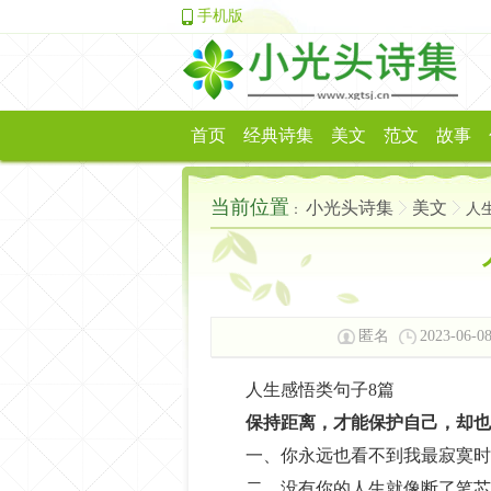
手机版
首页
经典诗集
美文
范文
故事
当前位置
小光头诗集
美文
人
：
匿名
2023-06-08
人生感悟类句子8篇
保持距离，才能保护自己，却也
一、你永远也看不到我最寂寞时
二、没有你的人生就像断了笔芯