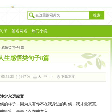
搜索
句子
签名网名
热门小说
生感悟类句子8篇
人生感悟类句子8篇
 05:52:23
867
次
大
中
小
下载本文
注定永远寂寞
候的样子，因为只有你不在我身边的时候，我才最寂寞。
的铅笔，失去了存在的意义。