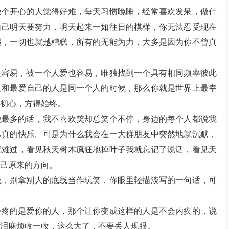
做个开心的人觉得好难，每天习惯晚睡，经常喜欢发呆，做什
自己明天要努力，明天起来一如往日的模样，你无法忍受现在
惯，一切也就越糟糕，所有的无能为力，大多是因为你不曾真
人容易，被一个人爱也容易，唯独找到一个具有相同频率彼此
人和最爱自己的人是同一个人的时候，那么你就是世界上最幸
初心，方得始终。
说最多的话，我不喜欢笑却总笑个不停，身边的每个人都说我
己真的快乐。可是为什么我会在一大群朋友中突然地就沉默，
就难过，看见秋天树木疯狂地掉叶子我就忘记了说话，看见天
己原来的方向。
线，别拿别人的底线当作玩笑，你眼里轻描淡写的一句话，可
心疼的是爱你的人，那个让你变成这样的人是不会内疚的，说
泪麻烦收一收，这么大了，不要丢人现眼。