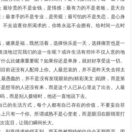
；最珍贵的不是金钱，是情感；最有力的不是老板，是大自
援；最拿手的不是专业，是旁观；最可怕的不是失恋，是心身
。不去追逐你所渴求的，你将永远不会拥有。给时间一点时
福，健康是福，既然活着，选择快乐是一天，选择痛苦也是一
淡淡地过完我们的这一生呢？或许生活有些许不仅人意的地
有什么比健康重要呢？如果你还是单身，就好好享受这一切。
明目前还没有人配得上你。人最悲哀的，并不是昨天失去得太
最愚蠢的，并不是没有发现眼前的(精彩美文 )陷阱，而是第
不是想等的人还没有来，而是这个人已从心里走了出去。人最
码，而是别人拨错时，他还一直地说下去。
自己的生活方式，每个人都有自己存在的价值，不要妄自菲
界上只有一个你。所谓成熟不是心变老，而是眼泪在眼睛里打
次流泪，让我们瞬间长大。
求，刻意强求的得不到，而不曾被期待的往往会不期而至。因