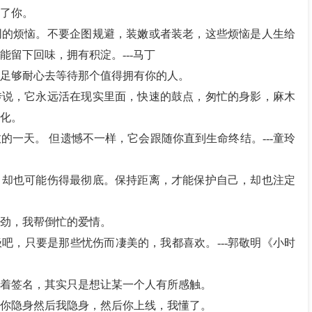
了你。
同的烦恼。不要企图规避，装嫩或者装老，这些烦恼是人生给
留下回味，拥有积淀。---马丁
足够耐心去等待那个值得拥有你的人。
传说，它永远活在现实里面，快速的鼓点，匆忙的身影，麻木
化。
的一天。 但遗憾不一样，它会跟随你直到生命终结。---童玲
，却也可能伤得最彻底。保持距离，才能保护自己，却也注定
劲，我帮倒忙的爱情。
吧，只要是那些忧伤而凄美的，我都喜欢。---郭敬明《小时
着签名，其实只是想让某一个人有所感触。
你隐身然后我隐身，然后你上线，我懂了。