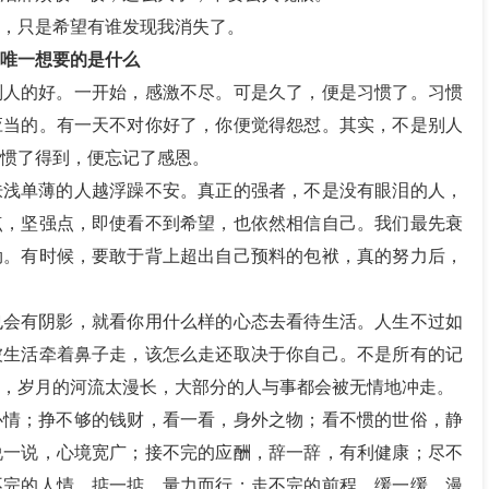
，只是希望有谁发现我消失了。
唯一想要的是什么
别人的好。一开始，感激不尽。可是久了，便是习惯了。习惯
应当的。有一天不对你好了，你便觉得怨怼。其实，不是别人
惯了得到，便忘记了感恩。
肤浅单薄的人越浮躁不安。真正的强者，不是没有眼泪的人，
点，坚强点，即使看不到希望，也依然相信自己。我们最先衰
劲。有时候，要敢于背上超出自己预料的包袱，真的努力后，
也会有阴影，就看你用什么样的心态去看待生活。人生不过如
被生活牵着鼻子走，该怎么走还取决于你自己。不是所有的记
，岁月的河流太漫长，大部分的人与事都会被无情地冲走。
心情；挣不够的钱财，看一看，身外之物；看不惯的世俗，静
说一说，心境宽广；接不完的应酬，辞一辞，有利健康；尽不
不完的人情，掂一掂，量力而行；走不完的前程，缓一缓，漫