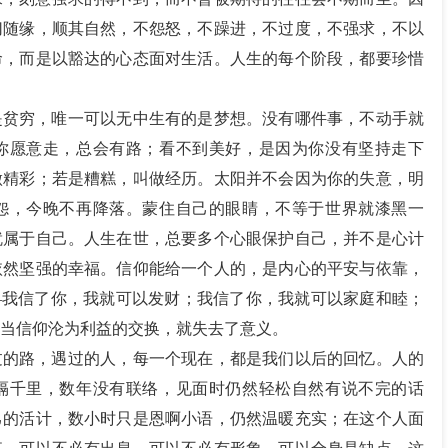
切随缘，顺其自然，不怨怒，不躁进，不过度，不强求，不以
命，而是以豁达的心态面对生活。人生的每个阶段，都要珍惜
是贫穷，唯一可以无中生有的是梦想。没有哪件事，不动手就
你愿意走，总会有路；看不到美好，是因为你没有坚持走下
做精彩；若是糟糕，叫做经历。太阳并不会因为你的失意，明
怨，今晚不再降落。蒙住自己的眼睛，不等于世界就漆黑一
就属于自己。人生在世，总要多个心眼保护自己，并不是心计
依然坚强的幸福。信仰能给一个人的，是内心的平安与依靠，
—我信了你，我就可以发财；我信了你，我就可以家庭和睦；
当信仰沦为利益的交换，就失去了意义。
过的路，遇过的人，每一个现在，都是我们以后的回忆。人的
隔千里，数年没有联络，见面时仍然轻松自然有说不完的话
己的活计，数小时只是恩啊小语，仍然温暖充实；在这个人面