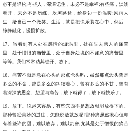
必不是轻松;有些人，深深记住，未必不是幸福;有些痛，淡淡
看开，未必不是历练。坎坷路途，给身边一份温暖;风雨人
生，给自己一个微笑。生活，就是把快乐装在心中，然后，
静静融化，慢慢扩散。
17、当看到有人处在感情的漩涡里，处在失去亲人的痛苦
里，处于憎恨的痛苦里，处于自身处境的不如意的痛苦里，
等等。我们常常劝其想开、放下。
18、痛苦不就是悬在心头的那点念头吗，虽然那点念头曾是
多么的不舍，曾是多么的纠结着心，曾有多么的不甘，曾有
着深深的思念、想望与痛苦，放下就得了，放下就快乐了。
19、放下。说起来容易，有些东西不是想放就能放得下的。
那种曾经美妙的过往，怎能说放就放呢?那种痛虽然揪心但却
有着些许的甜，难以放弃，难以割舍;尤其是处于憎恨的痛苦