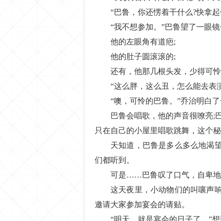
“巴鲁，你还愣着干什么?快拿
“我不想参加。”巴鲁望了一眼
他的左眼角有道疤;
他的肚子圆滚滚的;
还有，他那几根头发，少得可怜
“这么胖，这么丑，怎么能去表演
“噢，可怜的巴鲁。”乔治明白
巴鲁会唱歌，他的声音很嘹亮;
只在自己的小屋里唱歌跳舞，这个秘
天知道，巴鲁是多么多么地渴
们都听到。
可是……巴鲁叹了口气，自卑地
这天夜里，小动物们的叫嚷声
邀请大家参加宴会的请贴。
“明天，就是宴会的日子了。”