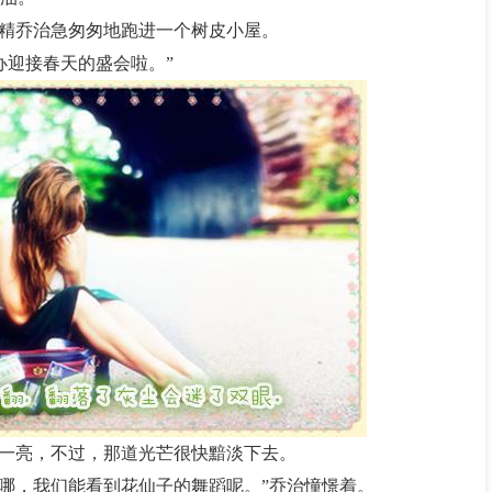
树精乔治急匆匆地跑进一个树皮小屋。
办迎接春天的盛会啦。”
睛一亮，不过，那道光芒很快黯淡下去。
天哪，我们能看到花仙子的舞蹈呢。”乔治憧憬着。