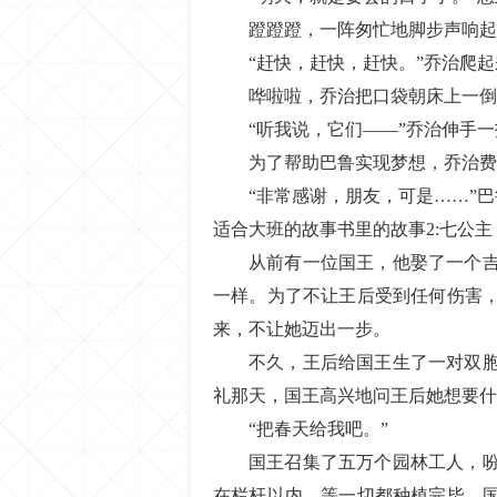
蹬蹬蹬，一阵匆忙地脚步声响起
“赶快，赶快，赶快。”乔治爬
哗啦啦，乔治把口袋朝床上一倒
“听我说，它们——”乔治伸手一
为了帮助巴鲁实现梦想，乔治费
“非常感谢，朋友，可是……”
适合大班的故事书里的故事2:七公主
从前有一位国王，他娶了一个
一样。为了不让王后受到任何伤害
来，不让她迈出一步。
不久，王后给国王生了一对双
礼那天，国王高兴地问王后她想要什
“把春天给我吧。”
国王召集了五万个园林工人，
在栏杆以内。等一切都种植完毕，