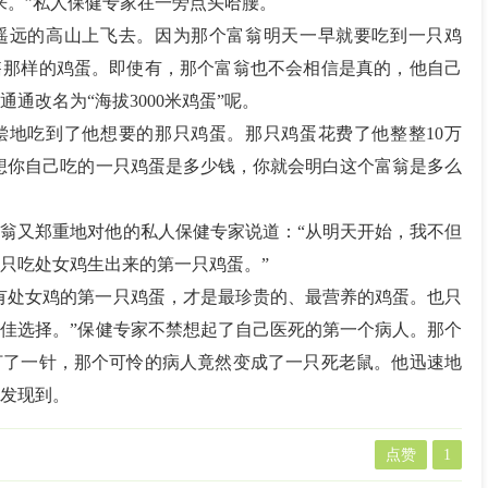
来。”私人保健专家在一旁点头哈腰。
遥远的高山上飞去。因为那个富翁明天一早就要吃到一只鸡
售那样的鸡蛋。即使有，那个富翁也不会相信是真的，他自己
通改名为“海拔3000米鸡蛋”呢。
偿地吃到了他想要的那只鸡蛋。那只鸡蛋花费了他整整10万
想想你自己吃的一只鸡蛋是多少钱，你就会明白这个富翁是多么
翁又郑重地对他的私人保健专家说道：“从明天开始，我不但
，只吃处女鸡生出来的第一只鸡蛋。”
有处女鸡的第一只鸡蛋，才是最珍贵的、最营养的鸡蛋。也只
佳选择。”保健专家不禁想起了自己医死的第一个病人。那个
打了一针，那个可怜的病人竟然变成了一只死老鼠。他迅速地
发现到。
点赞
1