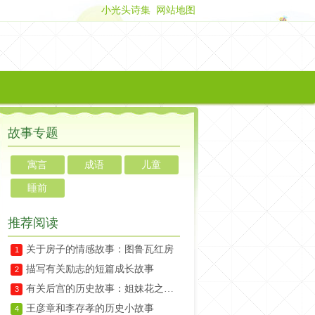
小光头诗集
网站地图
故事专题
寓言
成语
儿童
睡前
推荐阅读
关于房子的情感故事：图鲁瓦红房
1
描写有关励志的短篇成长故事
2
有关后宫的历史故事：姐妹花之珍妃和瑾妃
3
王彦章和李存孝的历史小故事
4