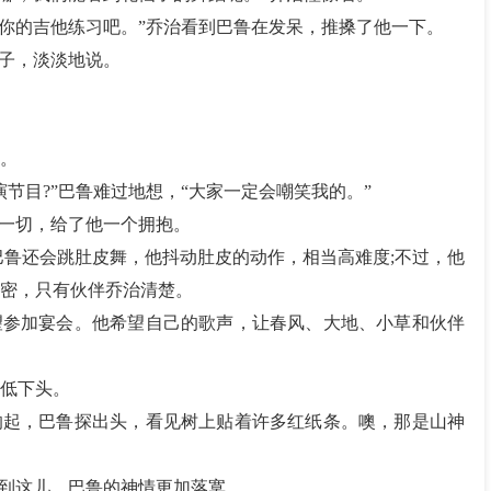
起你的吉他练习吧。”乔治看到巴鲁在发呆，推搡了他一下。
镜子，淡淡地说。
。
节目?”巴鲁难过地想，“大家一定会嘲笑我的。”
了一切，给了他一个拥抱。
巴鲁还会跳肚皮舞，他抖动肚皮的动作，相当高难度;不过，他
密，只有伙伴乔治清楚。
望参加宴会。他希望自己的歌声，让春风、大地、小草和伙伴
低下头。
响起，巴鲁探出头，看见树上贴着许多红纸条。噢，那是山神
想到这儿，巴鲁的神情更加落寞。