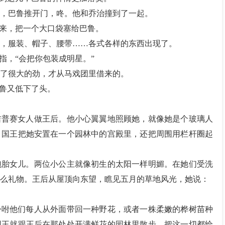
，巴鲁推开门，咚。他和乔治撞到了一起。
起来，把一个大口袋塞给巴鲁。
，服装、帽子、腰带……各式各样的东西出现了。
指，“会把你包装成明星。”
了很大的劲，才从马戏团里借来的。
巴鲁又低下了头。
吉普赛女人做王后。他小心翼翼地照顾她，就像她是个玻璃人
，国王把她安置在一个园林中的宫殿里，还把周围用栏杆圈起
胞胎女儿。两位小公主就像初生的太阳一样明媚。在她们受洗
么礼物。王后从屋顶向东望，瞧见五月的草地风光，她说：
吩咐他们每人从外面带回一种野花，或者一株柔嫩的桦树苗种
国王就跟王后在那处处开满鲜花的园林里散步，把这一切都给