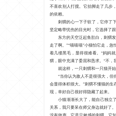
不喜欢别人打搅。它抬脚走了几步
的依赖。
刺猬的心一下子软了，它停了
坚定略带忧伤的目光时，它选择了跟
东方的天空泛起鱼肚白，刺猬发
走了啊。”“喵喵喵”小猫怕它走，
着几缕黑毛，显得很难看。“妈妈就
猬，眼中充满了委屈和恳求。“不，
就这样，一只刺猬和一只猫开始
“当你认为敌人不是很强大，但
会显得体积很大。”刺猬不懂猫的生
现，幸好自己很好得隐藏了起来。
小猫渐渐长大了，能自己独立了
关系，我只要呆在师父身边就好了。
没有做声，它是只敏感的刺猬，它