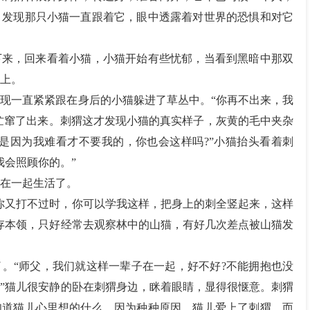
，发现那只小猫一直跟着它，眼中透露着对世界的恐惧和对它
下来，回来看着小猫，小猫开始有些忧郁，当看到黑暗中那双
上。
现一直紧紧跟在身后的小猫躲进了草丛中。“你再不出来，我
急忙窜了出来。刺猬这才发现小猫的真实样子，灰黄的毛中夹杂
是因为我难看才不要我的，你也会这样吗?”小猫抬头看着刺
我会照顾你的。”
在一起生活了。
你又打不过时，你可以学我这样，把身上的刺全竖起来，这样
存本领，只好经常去观察林中的山猫，有好几次差点被山猫发
。“师父，我们就这样一辈子在一起，好不好?不能拥抱也没
”猫儿很安静的卧在刺猬身边，眯着眼睛，显得很惬意。刺猬
知道猫儿心里想的什么。因为种种原因，猫儿爱上了刺猬，而