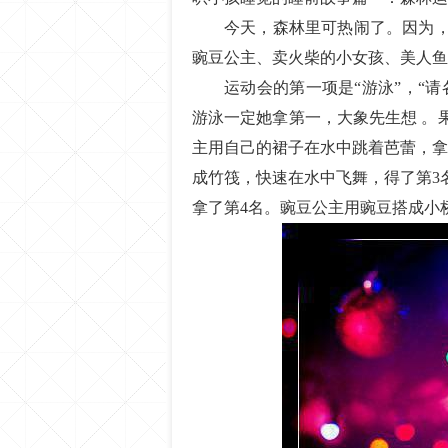
今天，森林里可热闹了。因为
豌豆公主、卖火柴的小女孩、美人鱼
运动会的第一项是“游泳”，“请
游泳一定她拿第一，大象先生想 。
主用自己的裙子在水中跳着芭蕾，拿
成竹筏，快速在水中飞舞，得了第3
拿了第4名。豌豆公主用豌豆搭成小