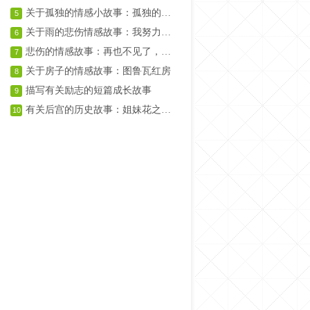
关于孤独的情感小故事：孤独的人生
5
关于雨的悲伤情感故事：我努力读懂雨
6
悲伤的情感故事：再也不见了，独山
7
关于房子的情感故事：图鲁瓦红房
8
描写有关励志的短篇成长故事
9
有关后宫的历史故事：姐妹花之珍妃和瑾妃
10