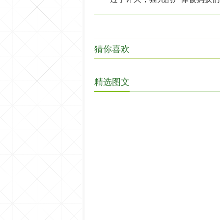
猜你喜欢
精选图文