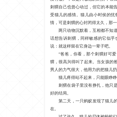
刺猬自己也曾心动过，但它的本能
受猫儿的感情。猫儿由小时侯的忧
情，可是刺猬的心封闭得太久，那一
两只动物沉默着，互相都不知
话想告诉刺猬，同样敏感的它似乎
说：就这样留在它身边一辈子吧。
“爸爸，你看，那个刺猬好可爱
猬，很高兴得叫了起来。当女孩的
男人的力气很大，他用力的把猫儿扔
猫儿疼得站不起来，只能眼睁睁
刺猬在袋子里没有挣扎，他只
好的结局。
第二天，一只蚂蚁发现了猫儿
在。
过了许久，猫儿的尸体被蚂蚁们