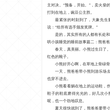
主对决。“预备，开始。”，卖火柴
打到在地上，豌豆公主胜。
最紧张的时刻到了，大象先生
说：“给所有选手颁发奖牌。”
是的，其实所有的人都有长处和
哄小孩睡觉的睡前故事篇二：熊爸爸
春天，真美丽。小熊过生日了
红色的靴子。
小熊好开心啊，在草地上骨碌骨
一天，熊爸爸带小熊到游乐场
也穿不进去。
小熊看看躺在地上的运动鞋，
鞋子的鞋底磨得光光的，好几次小
呢，也一个劲地叹息。
夏天很快就到了，熊爸爸要带