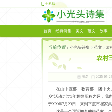
手机版
首页
经典诗集
美文
范文
故事
当前位置
小光头诗集
范文
农
：
农村
匿名
2025-05-24
在由中宣部、教育部、团中央
乡"活动走过5年辉煌历程之际，我
于XX年7月23日，来到平度市崔家
这是一个远近闻名的模范村，全村