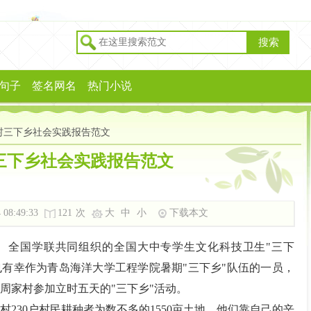
搜索
句子
签名网名
热门小说
村三下乡社会实践报告范文
三下乡社会实践报告范文
 08:49:33
121
次
大
中
小
下载本文
、全国学联共同组织的全国大中专学生文化科技卫生"三下
也有幸作为青岛海洋大学工程学院暑期"三下乡"队伍的一员，
集周家村参加立时五天的"三下乡"活动。
230户村民耕种者为数不多的1550亩土地。他们靠自己的辛