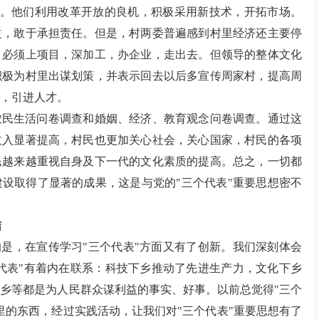
导。他们利用改革开放的良机，积极采用新技术，开拓市场。
益，敢于承担责任。但是，村两委普遍感到村里经济还主要停
，必须上项目，深加工，办企业，走出去。但领导的整体文化
积极为村里出谋划策，并表示回去以后多宣传周家村，提高周
，引进人才。
农民生活问卷调查和婚姻、经济、教育观念问卷调查。通过这
收入显著提高，村民也更加关心社会，关心国家，村民的各项
民越来越重视自身及下一代的文化素质的提高。总之，一切都
设取得了显著的成果，这是与党的"三个代表"重要思想密不
结
的是，在宣传学习"三个代表"方面又有了创新。我们深刻体会
个代表"有着内在联系：科技下乡推动了先进生产力，文化下乡
乡等都是为人民群众谋利益的事实、好事。以前总觉得"三个
里的东西，经过实践活动，让我们对"三个代表"重要思想有了