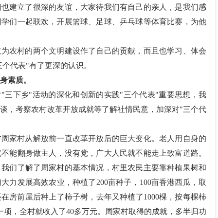
们也建立了很深的友谊，大家待我们有自己的亲人，是我们感
同学们一起联欢，开展篮球、足球、乒乓球等体育比赛，为他
仅为农村的两个文明建设作了自己的贡献，而且也学习、体会
三个代表"有了更深的认识。
身素质。
对"三下乡"活动的深化和创新的实践"三个代表"重要思想，我
谈，考察农村改革开放成就等了解社情民意，加深对"三个代
讲周家村从解放前一直改革开放后的巨大变化。老人用自身的
就不能翻身做主人，没有党，广大人民就不能走上致富道路。
，我们了解了周家村的基本情况，村里农民主要靠种植果树和
大力发展高效农业，种植了200亩种子，100亩香港西瓜，取
还在房前屋后种上了柿子树，去年又种植了1000棵，按每棵柿
树一项，全村就收入了40多万元。周家村取得的成就，多半归功