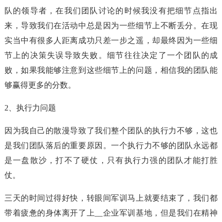
队的领导者，在我们团队讨论的时候我没有把细节点指出
来，导致我们在活动中总是因为一些细节上不断丢分。在现
实当中有很多人距离成功只差一步之遥，却最终因为一些细
节上的决策失误导致失败。细节往往决定了一个团队的成
败，如果我能够注意到这些细节上的问题，相信我的团队能
够赢得更多的分数。
2、执行力问题
因为我自己的散漫导致了我们整个团队的执行力不够，这也
是我们团队落后的重要原因。一个执行力不够的团队永远都
是一盘散沙，打不了硬仗，只有执行力强的团队才能打胜
仗。
三天的时间过得好快，转眼间军训马上就要结束了，我们都
带着疲惫的身体离开了上__企业军训基地，但是我们在精神