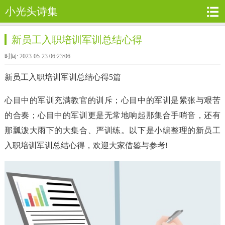
小光头诗集
新员工入职培训军训总结心得
时间: 2023-05-23 06:23:06
新员工入职培训军训总结心得5篇
心目中的军训充满教官的训斥；心目中的军训是紧张与艰苦
的合奏；心目中的军训更是无常地响起那集合手哨音，还有
那瓢泼大雨下的大集合、严训练。以下是小编整理的新员工
入职培训军训总结心得，欢迎大家借鉴与参考!