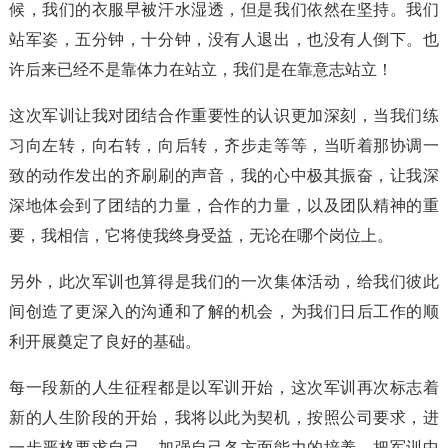
候，我们的衣服早被汗水湿透，但是我们依然在坚持。我们
站军姿，五分钟，十分钟，没有人退出，也没有人倒下。也
许后来已经不是靠体力在站立，我们是在靠意志站立！
这次军训让我对团结合作重要性的认识更加深刻，当我们练
习向左转，向右转，向后转，齐步走等等，当听着那协调一
致的动作发出的齐刷刷的声音，我的心中极其振奋，让我深
深地体会到了团结的力量，合作的力量，以及团队精神的重
要，我相信，它将使我终身受益，无论在哪个岗位上。
另外，此次军训也算得是我们的一次集体活动，给我们彼此
间创造了更深入的沟通和了解的机会，为我们日后工作的顺
利开展奠定了良好的基础。
每一段新的人生征程都是以军训开始，这次军训再次标志着
新的人生阶段的开始，我将以此为契机，按照公司要求，进
一步严格要求自己，加强自己各方面能力的培养，把军训中