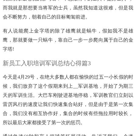
而我就是那想要当将军的士兵，虽然我知道这很难，但是我
会不断努力，朝着自己的目标匍匐前进。
有人说能爬上金字塔的除了雄鹰就是蜗牛，假如我不是雄
鹰，那就要做一只蜗牛，靠自己一步一步爬向属于自己的金
字塔!
新员工入职培训军训总结心得篇3
今天是4月29号，在绝大多数人都在愉快的过五一小长假的时
候，我们放弃了这个假期来到上__军训基地，开始了为期三
天的军训生活。大巴车刚驶进基地停稳，军训教官们立刻以
雷厉风行的速度让我们快速集合站好，但是由于是第一次集
合，我们没有相互协作好，集合的时候有些拖拉用时较长，
所以最后大家都接受了第一次的惩罚。