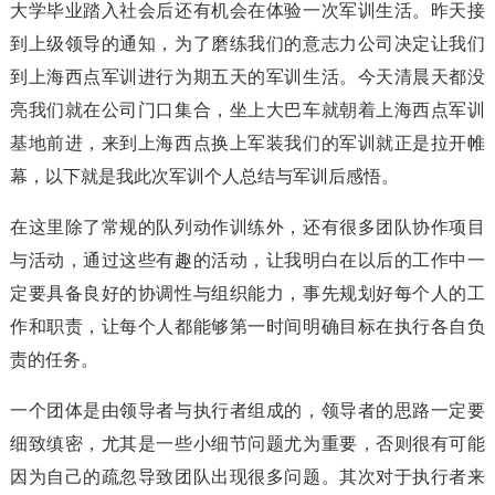
大学毕业踏入社会后还有机会在体验一次军训生活。昨天接
到上级领导的通知，为了磨练我们的意志力公司决定让我们
到上海西点军训进行为期五天的军训生活。今天清晨天都没
亮我们就在公司门口集合，坐上大巴车就朝着上海西点军训
基地前进，来到上海西点换上军装我们的军训就正是拉开帷
幕，以下就是我此次军训个人总结与军训后感悟。
在这里除了常规的队列动作训练外，还有很多团队协作项目
与活动，通过这些有趣的活动，让我明白在以后的工作中一
定要具备良好的协调性与组织能力，事先规划好每个人的工
作和职责，让每个人都能够第一时间明确目标在执行各自负
责的任务。
一个团体是由领导者与执行者组成的，领导者的思路一定要
细致缜密，尤其是一些小细节问题尤为重要，否则很有可能
因为自己的疏忽导致团队出现很多问题。其次对于执行者来